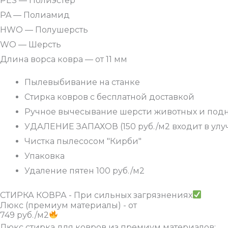
PES — Полиэстер
PA — Полиамид
HWO — Полушерсть
WO — Шерсть
Длина ворса ковра — от 11 мм
Пылевыбивание на станке
Стирка ковров с бесплатной доставкой
Ручное вычесывание шерсти животных и подн
УДАЛЕНИЕ ЗАПАХОВ (150 руб./м2 входит в ул
Чистка пылесосом "Кирби"
Упаковка
Удаление пятен 100 руб./м2
СТИРКА КОВРА - При сильных загрязнениях
Люкс (премиум материалы) - от
749 руб./м2
Люкс стирка для ковров из премиум материалов: