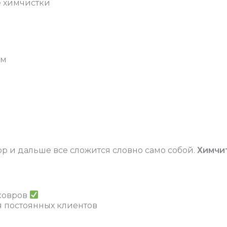
е химчистки
ям
 и дальше все сложится словно само собой.
Химчи
ковров
я постоянных клиентов