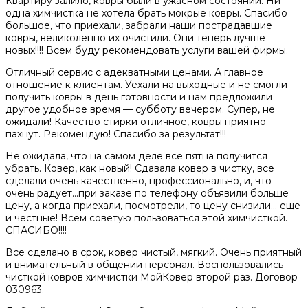
Квартиру залило, ковры были в ужасном состоянии. Ни
одна химчистка не хотела брать мокрые ковры. Спасибо
большое, что приехали, забрали наши пострадавшие
ковры, великолепно их очистили. Они теперь лучше
новых!!!! Всем буду рекомендовать услуги вашей фирмы.
Отличный сервис с адекватными ценами. А главное
отношение к клиентам. Уехали на выходные и не смогли
получить ковры в день готовности и нам предложили
другое удобное время — субботу вечером. Супер, не
ожидали! Качество стирки отличное, ковры приятно
пахнут. Рекомендую! Спасибо за результат!!!
Не ожидала, что на самом деле все пятна получится
убрать. Ковер, как новый! Сдавала ковер в чистку, все
сделали очень качественно, профессионально, и, что
очень радует…при заказе по телефону объявили больше
цену, а когда приехали, посмотрели, то цену снизили… еще
и честные! Всем советую пользоваться этой химчисткой.
СПАСИБО!!!!
Все сделано в срок, ковер чистый, мягкий. Очень приятный
и внимательный в общении персонал. Воспользовались
чисткой ковров химчистки МойКовер второй раз. Договор
030963.