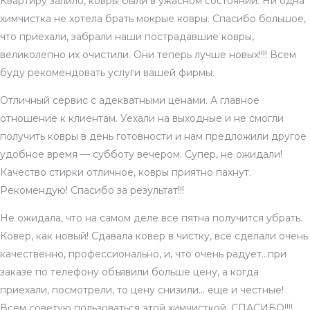
Квартиру залило, ковры были в ужасном состоянии. Ни одна
химчистка не хотела брать мокрые ковры. Спасибо большое,
что приехали, забрали наши пострадавшие ковры,
великолепно их очистили. Они теперь лучше новых!!!! Всем
буду рекомендовать услуги вашей фирмы.
Отличный сервис с адекватными ценами. А главное
отношение к клиентам. Уехали на выходные и не смогли
получить ковры в день готовности и нам предложили другое
удобное время — субботу вечером. Супер, не ожидали!
Качество стирки отличное, ковры приятно пахнут.
Рекомендую! Спасибо за результат!!!
Не ожидала, что на самом деле все пятна получится убрать.
Ковер, как новый! Сдавала ковер в чистку, все сделали очень
качественно, профессионально, и, что очень радует…при
заказе по телефону объявили больше цену, а когда
приехали, посмотрели, то цену снизили… еще и честные!
Всем советую пользоваться этой химчисткой. СПАСИБО!!!!