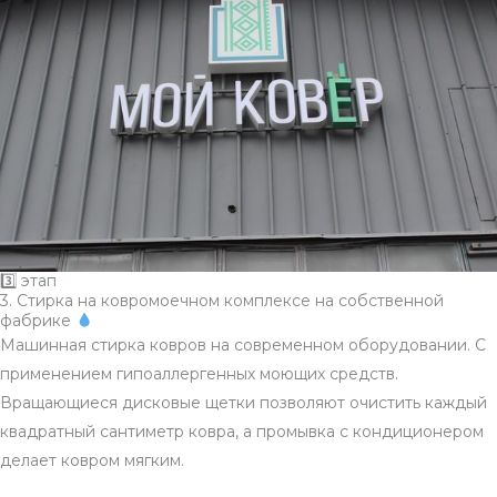
3️⃣ этап
3. Стирка на ковромоечном комплексе на собственной
фабрике
Машинная стирка ковров на современном оборудовании. С
применением гипоаллергенных моющих средств.
Вращающиеся дисковые щетки позволяют очистить каждый
квадратный сантиметр ковра, а промывка с кондиционером
делает ковром мягким.