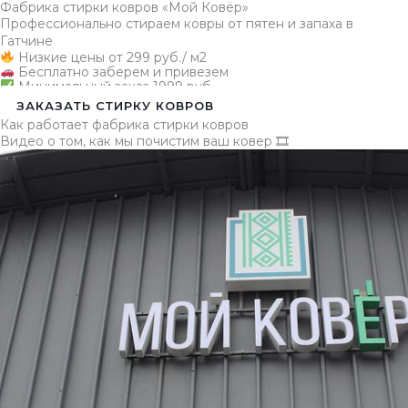
Фабрика стирки ковров «Мой Ковёр»
Профессионально стираем ковры от пятен и запаха в
Гатчине
Низкие цены от 299 руб./ м2
Бесплатно заберем и привезем
Минимальный заказ 1999 руб.
ЗАКАЗАТЬ СТИРКУ КОВРОВ
Как работает фабрика стирки ковров
Видео о том, как мы почистим ваш ковер 🎞